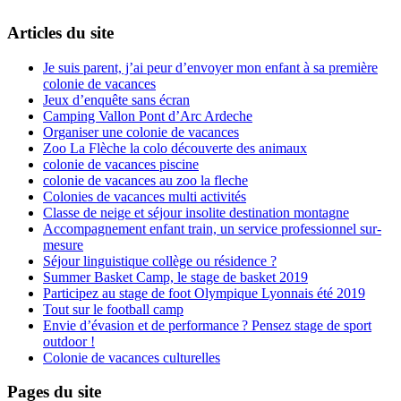
Articles du site
Je suis parent, j’ai peur d’envoyer mon enfant à sa première
colonie de vacances
Jeux d’enquête sans écran
Camping Vallon Pont d’Arc Ardeche
Organiser une colonie de vacances
Zoo La Flèche la colo découverte des animaux
colonie de vacances piscine
colonie de vacances au zoo la fleche
Colonies de vacances multi activités
Classe de neige et séjour insolite destination montagne
Accompagnement enfant train, un service professionnel sur-
mesure
Séjour linguistique collège ou résidence ?
Summer Basket Camp, le stage de basket 2019
Participez au stage de foot Olympique Lyonnais été 2019
Tout sur le football camp
Envie d’évasion et de performance ? Pensez stage de sport
outdoor !
Colonie de vacances culturelles
Pages du site