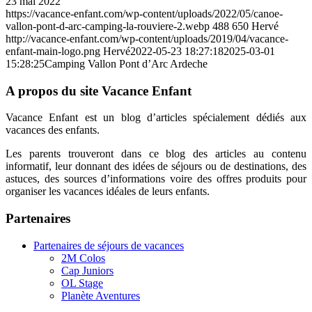
23 mai 2022
https://vacance-enfant.com/wp-content/uploads/2022/05/canoe-
vallon-pont-d-arc-camping-la-rouviere-2.webp
488
650
Hervé
http://vacance-enfant.com/wp-content/uploads/2019/04/vacance-
enfant-main-logo.png
Hervé
2022-05-23 18:27:18
2025-03-01
15:28:25
Camping Vallon Pont d’Arc Ardeche
A propos du site Vacance Enfant
Vacance Enfant est un blog d’articles spécialement dédiés aux
vacances des enfants.
Les parents trouveront dans ce blog des articles au contenu
informatif, leur donnant des idées de séjours ou de destinations, des
astuces, des sources d’informations voire des offres produits pour
organiser les vacances idéales de leurs enfants.
Partenaires
Partenaires de séjours de vacances
2M Colos
Cap Juniors
OL Stage
Planète Aventures